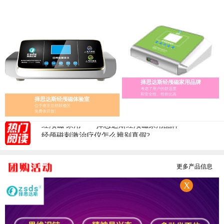
多动症
抽动症
自闭症
抑郁症
脑萎缩痴呆
8
失眠焦虑
癫痫
脑瘫
脑血管病
更多科普
择思达斯经颅磁家用品牌
考虑了用户的舒适度
和安全性、性价比高
择思达斯经颅磁体验室
位于南京总部鼓楼区
经颅磁家庭版的选择指南
免费体开放!
经颅磁 家用——择思达斯经颅磁家用品牌
经颅磁刺激治疗仪怎么辨别真假?
医用经颅磁和家用经颅磁刺激仪的区别
择思达斯经颅磁刺激仪常见问答
南京择思达斯经颅磁市场价格多少
更多产品信息
孩子抽动症用经颅磁治疗和吃药哪个效果好
X