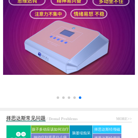
择思达斯常见问题
/ Dental Problems
MORE>>
孩子多动应该如何治疗
择思达斯经颅磁
脑萎缩痴呆
抽动症到底是什么病
刺激仪常见问答
择思达斯经颅磁