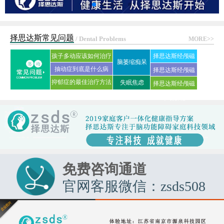
择思达斯常见问题
/ Dental Problems
MORE>>
孩子多动应该如何治疗
择思达斯经颅磁
脑萎缩痴呆
抽动症到底是什么病
刺激仪常见问答
择思达斯经颅磁
抑郁症的最佳治疗方法
失眠焦虑
择思达斯经颅磁
家用品牌
是什么?
市场价格
免费咨询通道
官网客服微信：zsds508