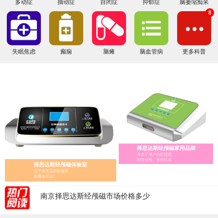
多动症
抽动症
自闭症
抑郁症
脑萎缩痴呆
8
失眠焦虑
癫痫
脑瘫
脑血管病
更多科普
经颅磁家庭版的选择指南
择思达斯经颅磁家用品牌
经颅磁 家用——择思达斯经颅磁家用品牌
考虑了用户的舒适度
和安全性、性价比高
择思达斯经颅磁体验室
经颅磁刺激治疗仪怎么辨别真假?
位于南京总部鼓楼区
医用经颅磁和家用经颅磁刺激仪的区别
免费体开放!
择思达斯经颅磁刺激仪常见问答
南京择思达斯经颅磁市场价格多少
孩子抽动症用经颅磁治疗和吃药哪个效果好